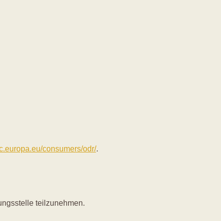
/ec.europa.eu/consumers/odr/
.
tungsstelle teilzunehmen.